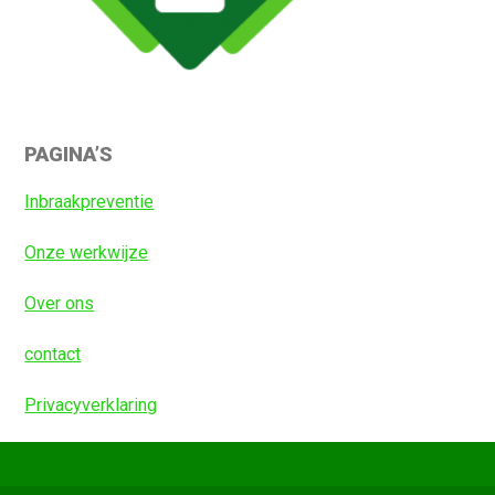
Primaire
PAGINA’S
Sidebar
Inbraakpreventie
Onze werkwijze
Over ons
contact
Privacyverklaring