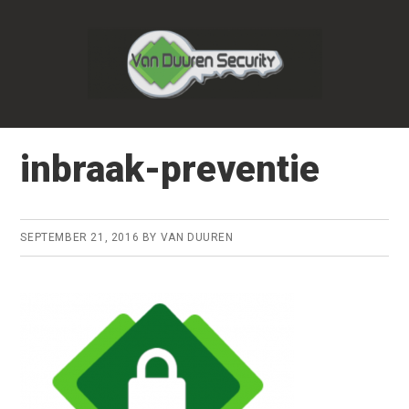
Door
Spring
naar
naar
de
de
hoofd
eerste
inhoud
sidebar
inbraak-preventie
SEPTEMBER 21, 2016
BY
VAN DUUREN