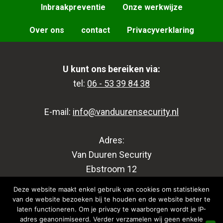
Inbraakpreventie
Onze werkwijze
Over ons
contact
Privacyverklaring
U kunt ons bereiken via:
tel:
06 - 53 39 84 38
E-mail:
info@vanduurensecurity.nl
Adres:
Van Duuren Security
Ebstroom 12
3224 CD Hellevoetsluis
Deze website maakt enkel gebruik van cookies om statistieken
van de website bezoeken bij te houden en de website beter te
laten functioneren. Om je privacy te waarborgen wordt je IP-
KvK 81428758
adres geanonimiseerd. Verder verzamelen wij geen enkele