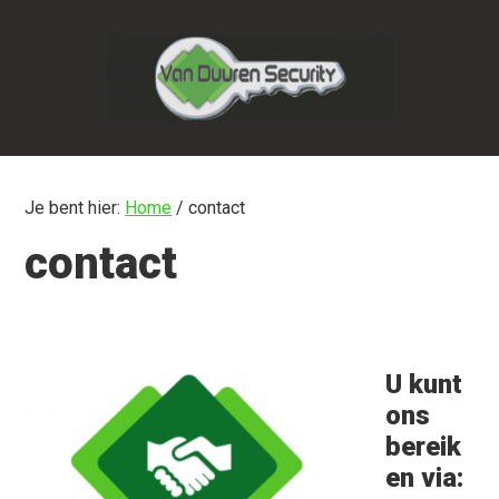
Door
Spring
naar
naar
de
de
hoofd
eerste
inhoud
sidebar
Je bent hier:
Home
/
contact
contact
U kunt
ons
bereik
en via: