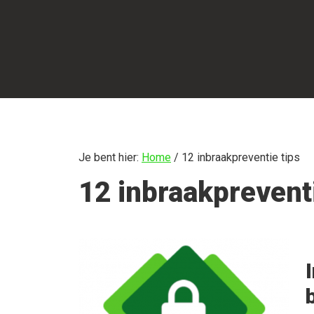
Door
Spring
naar
naar
de
de
hoofd
eerste
inhoud
sidebar
Je bent hier:
Home
/
12 inbraakpreventie tips
12 inbraakpreventi
b