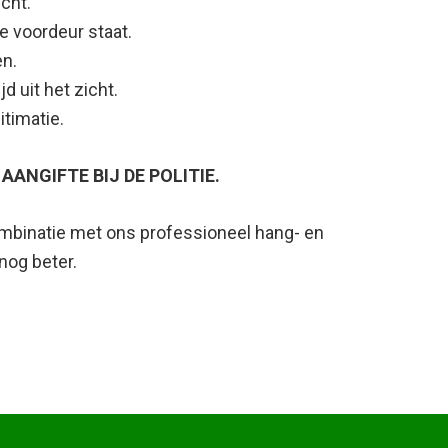
cht.
e voordeur staat.
en.
jd uit het zicht.
timatie.
AANGIFTE BIJ DE POLITIE.
ombinatie met ons professioneel hang- en
og beter.