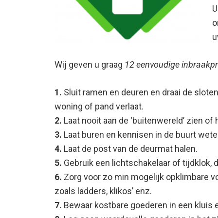
U
o
u
Wij geven u graag
12 eenvoudige inbraakpre
1.
Sluit ramen en deuren en draai de sloten
woning of pand verlaat.
2.
Laat nooit aan de ‘buitenwereld’ zien of h
3.
Laat buren en kennisen in de buurt weten
4.
Laat de post van de deurmat halen.
5.
Gebruik een lichtschakelaar of tijdklok,
6.
Zorg voor zo min mogelijk opklimbare vo
zoals ladders, klikos’ enz.
7.
Bewaar kostbare goederen in een kluis e