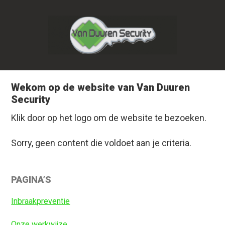
Door
Spring
naar
naar
de
de
hoofd
eerste
inhoud
sidebar
Wekom op de website van Van Duuren
Security
Klik door op het logo om de website te bezoeken.
Sorry, geen content die voldoet aan je criteria.
Primaire
PAGINA’S
Sidebar
Inbraakpreventie
Onze werkwijze